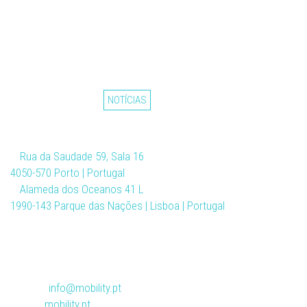
estar permanentemente interligado ao mundo offline. Somos
defensores de um mundo mobile onde pessoas, máquinas,
locais e cidades estão ligados de forma segura. Conheça-nos
melhor e fale connosco!
INÍCIO
SOLUÇÕES
NOTÍCIAS
SETORES
CARREIRAS
Sede
Rua da Saudade 59, Sala 16
4050-570 Porto | Portugal
Alameda dos Oceanos 41 L
1990-143 Parque das Nações | Lisboa | Portugal
Sede:
+351 21 019 99 00
Porto:
+351 22 011 11 24
Madrid:
+34 91 060 97 19
Email:
info@mobility.pt
Web:
mobility.pt