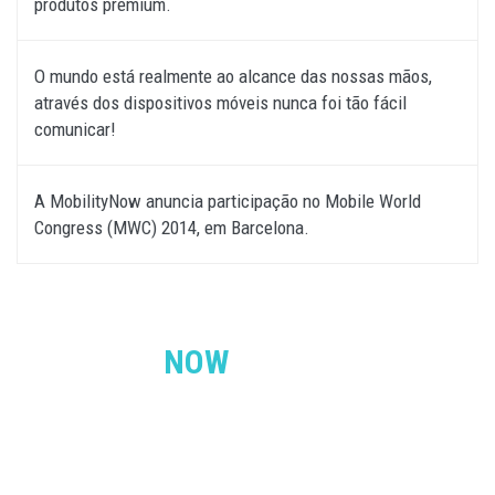
produtos premium.
O mundo está realmente ao alcance das nossas mãos,
através dos dispositivos móveis nunca foi tão fácil
comunicar!
A MobilityNow anuncia participação no Mobile World
Congress (MWC) 2014, em Barcelona.
MOBILITY
NOW
MobilityNow - Connecting Worlds, securely
Na
MobilityNow
, acreditamos que o mundo online foi feito para