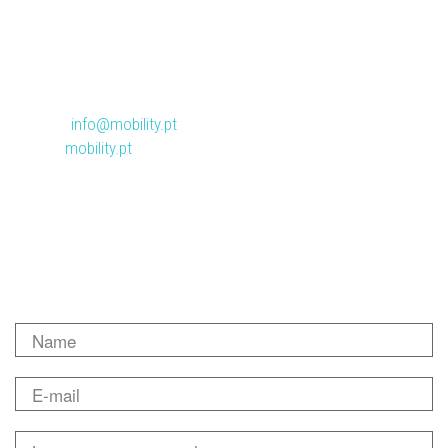
Headquarters:
+351 21 019 99 00
Porto:
+351 22 011 11 24
Madrid:
+34 91 060 97 19
Email:
info@mobility.pt
Web:
mobility.pt
Describe your question/request.