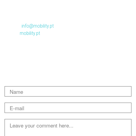
Porto:
+351 22 011 11 24
Madrid:
+34 91 060 97 19
Email:
info@mobility.pt
Web:
mobility.pt
Describe your question/request.